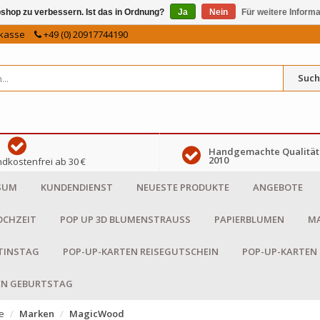
shop zu verbessern. Ist das in Ordnung?
Ja
Nein
Für weitere Inform
kasse
+49 (0) 20917744190
Such
Handgemachte Qualität 
2010
dkostenfrei ab 30 €
SUM
KUNDENDIENST
NEUESTE PRODUKTE
ANGEBOTE
OCHZEIT
POP UP 3D BLUMENSTRAUSS
PAPIERBLUMEN
MA
NTINSTAG
POP-UP-KARTEN REISEGUTSCHEIN
POP-UP-KARTEN
EN GEBURTSTAG
e
Marken
MagicWood