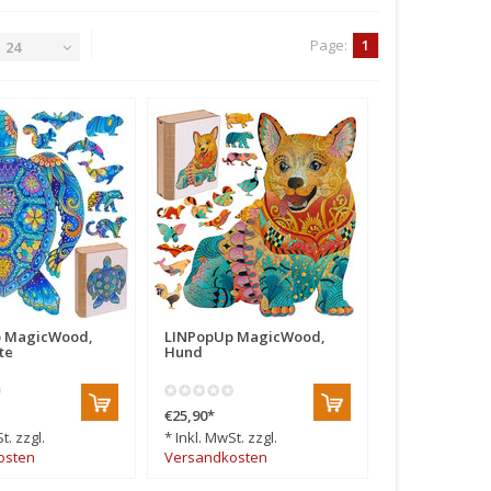
Page:
1
24
p MagicWood,
LINPopUp MagicWood,
te
Hund
€25,90
*
t. zzgl.
* Inkl. MwSt. zzgl.
osten
Versandkosten