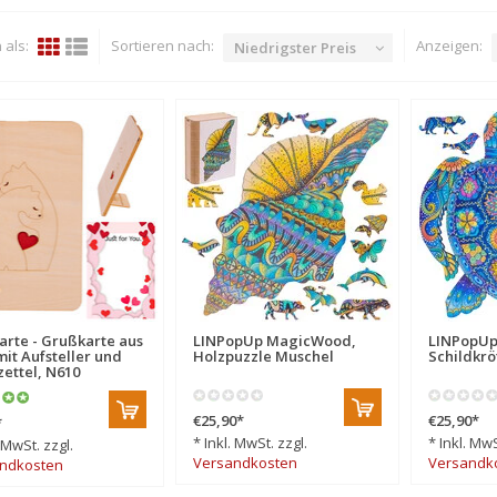
als:
Sortieren nach:
Anzeigen:
Niedrigster Preis
arte - Grußkarte aus
LINPopUp MagicWood,
LINPopU
mit Aufsteller und
Holzpuzzle Muschel
Schildkrö
zettel, N610
€25,90
*
€25,90
*
*
* Inkl. MwSt. zzgl.
* Inkl. MwS
. MwSt. zzgl.
Versandkosten
Versandk
ndkosten