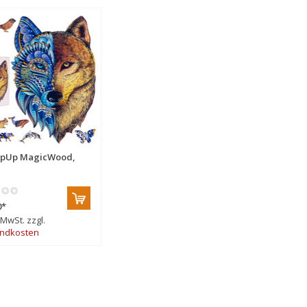
opUp MagicWood,
0
*
. MwSt. zzgl.
ndkosten