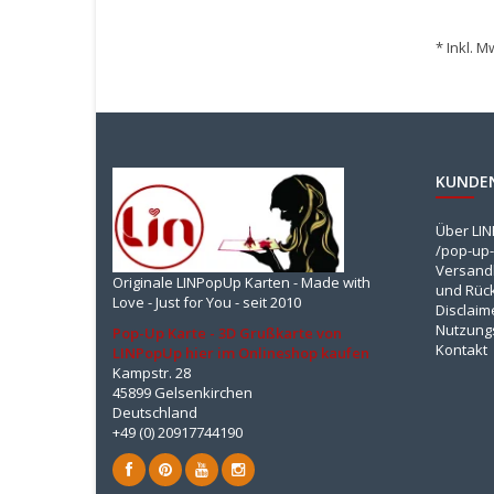
* Inkl. M
KUNDE
Über LI
/pop-up-
Versandk
Originale LINPopUp Karten - Made with
und Rüc
Love - Just for You - seit 2010
Disclaim
Nutzung
Pop-Up Karte - 3D Grußkarte von
Kontakt
LINPopUp hier im Onlineshop kaufen
Kampstr. 28
45899 Gelsenkirchen
Deutschland
+49 (0) 20917744190