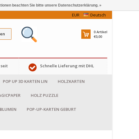
ationen beachten Sie bitte unsere Datenschutzerklärung. »
EUR
Deutsch
0
Artikel
en
€0,00
seit
Schnelle Lieferung mit DHL
POP UP 3D KARTEN LIN
HOLZKARTEN
GICPAPER
HOLZ PUZZLE
 BLUMEN
POP-UP-KARTEN GEBURT