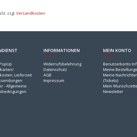
wSt. zzgl.
Versandkosten
NDIENST
INFORMATIONEN
MEIN KONTO
NPopUp
Widerrufsbelehrung
Benutzerkonto In
karten/
Datenschutz
Meine Bestellung
osten, Lieferzeit
AGB
Meine Nachrichte
ksendungen
Impressum
(Tickets)
er - Allgemeine
Mein Wunschzette
sbedingungen
Newsletter