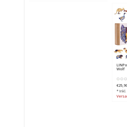
LINP
Wolf
€25,9
* Inkl
Versa