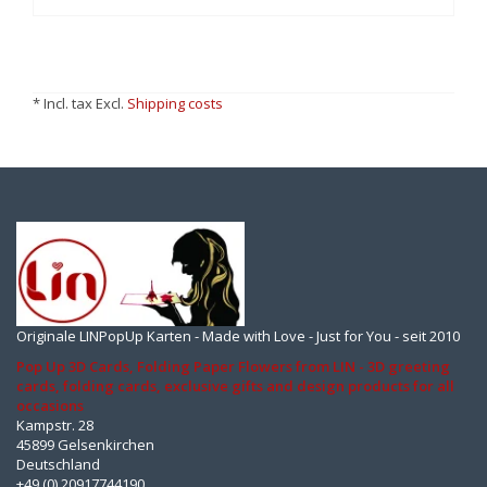
* Incl. tax Excl.
Shipping costs
Originale LINPopUp Karten - Made with Love - Just for You - seit 2010
Pop Up 3D Cards, Folding Paper Flowers from LIN - 3D greeting
cards, folding cards, exclusive gifts and design products for all
occasions
Kampstr. 28
45899 Gelsenkirchen
Deutschland
+49 (0) 20917744190