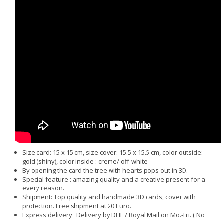
Size card: 15 x 15 cm, size cover: 15.5 x 15.5 cm, color outside:
gold (shiny), color inside : creme/ off-white
By opening the card the tree with hearts pops out in 3D.
Special feature : amazing quality and a creative present for a
every reason.
Shipment: Top quality and handmade 3D cards, cover with
protection. Free shipment at 20 Euro.
Express delivery : Delivery by DHL / Royal Mail on Mo.-Fri. ( No