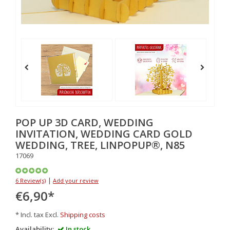
POP UP 3D CARD, WEDDING
INVITATION, WEDDING CARD GOLD
WEDDING, TREE, LINPOPUP®, N85
17069
|
6 Review(s)
Add your review
€6,90
*
* Incl. tax Excl.
Shipping costs
Availability:
In stock