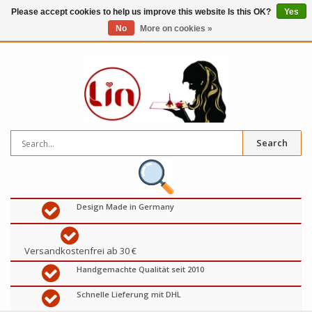
Please accept cookies to help us improve this website Is this OK?
Yes
No
More on cookies »
0
items
€
Search
Design Made in Germany
Versandkostenfrei ab 30 €
Handgemachte Qualität seit 2010
Schnelle Lieferung mit DHL