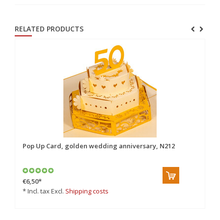
RELATED PRODUCTS
Pop Up Card, golden wedding anniversary, N212
Po
Ca
€6,50
*
€6
* Incl. tax Excl.
Shipping costs
* 