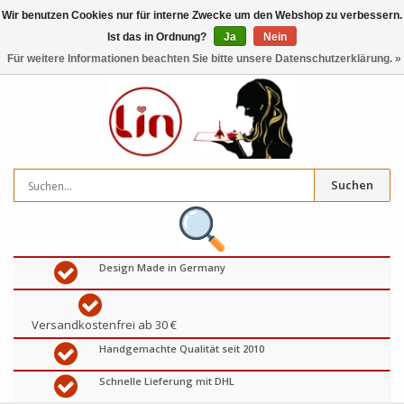
Wir benutzen Cookies nur für interne Zwecke um den Webshop zu verbessern.
Ist das in Ordnung?
Ja
Nein
0
artikel
€
Für weitere Informationen beachten Sie bitte unsere Datenschutzerklärung. »
Suchen
Design Made in Germany
Versandkostenfrei ab 30 €
Handgemachte Qualität seit 2010
Schnelle Lieferung mit DHL