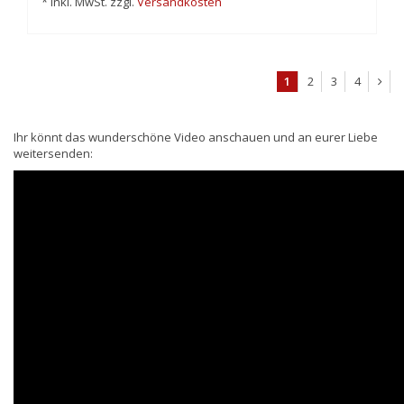
* Inkl. MwSt. zzgl.
Versandkosten
1
2
3
4
Ihr könnt das wunderschöne Video anschauen und an eurer Liebe
weitersenden: