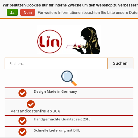
Wir benutzen Cookies nur für interne Zwecke um den Webshop zu verbessern.
Ja
Nein
Für weitere Informationen beachten Sie bitte unsere Date
0
artikel
€
Suchen
Design Made in Germany
Versandkostenfrei ab 30 €
Handgemachte Qualität seit 2010
Schnelle Lieferung mit DHL