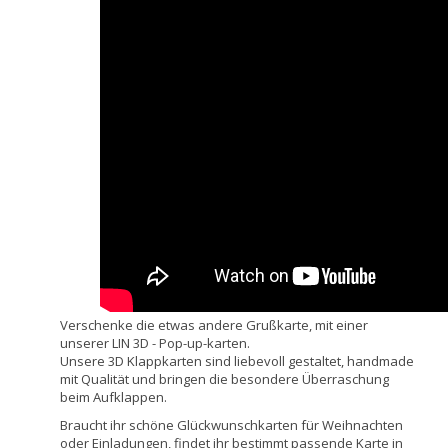
Verschenke die etwas andere Grußkarte, mit einer
unserer LIN 3D - Pop-up-karten.
Unsere 3D Klappkarten sind liebevoll gestaltet, handmade
mit Qualität und bringen die besondere Überraschung
beim Aufklappen.
Braucht ihr schöne Glückwunschkarten für Weihnachten
oder Einladungen, findet ihr bestimmt passende Karte in