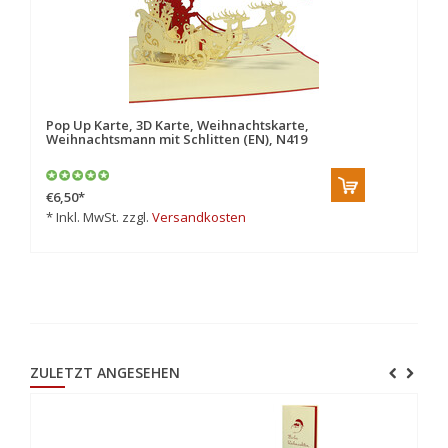
Pop Up Karte, 3D Karte, Weihnachtskarte,
Po
Weihnachtsmann mit Schlitten (EN), N419
We
€6,50
*
€6
* Inkl. MwSt. zzgl.
Versandkosten
* 
ZULETZT ANGESEHEN