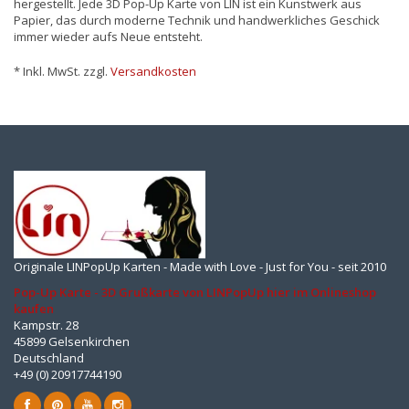
hergestellt. Jede 3D Pop-Up Karte von LIN ist ein Kunstwerk aus
Papier, das durch moderne Technik und handwerkliches Geschick
immer wieder aufs Neue entsteht.
* Inkl. MwSt. zzgl.
Versandkosten
Originale LINPopUp Karten - Made with Love - Just for You - seit 2010
Pop-Up Karte - 3D Grußkarte von LINPopUp hier im Onlineshop
kaufen
Kampstr. 28
45899 Gelsenkirchen
Deutschland
+49 (0) 20917744190