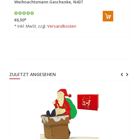
Weihnachtsmann Geschenke, N437
W
€6,50
*
€6
* Inkl. MwSt. zzgl.
Versandkosten
* 
ZULETZT ANGESEHEN