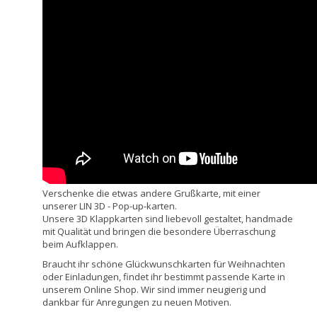
Verschenke die etwas andere Grußkarte, mit einer
unserer LIN 3D - Pop-up-karten.
Unsere 3D Klappkarten sind liebevoll gestaltet, handmade
mit Qualität und bringen die besondere Überraschung
beim Aufklappen.
Braucht ihr schöne Glückwunschkarten für Weihnachten
oder Einladungen, findet ihr bestimmt passende Karte in
unserem Online Shop. Wir sind immer neugierig und
dankbar für Anregungen zu neuen Motiven.