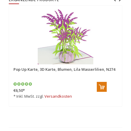
Pop Up Karte, 3D Karte, Blumen, Lila Wasserlilien, N274
Po
€6,50
*
€8
* Inkl. MwSt. zzgl.
Versandkosten
* 