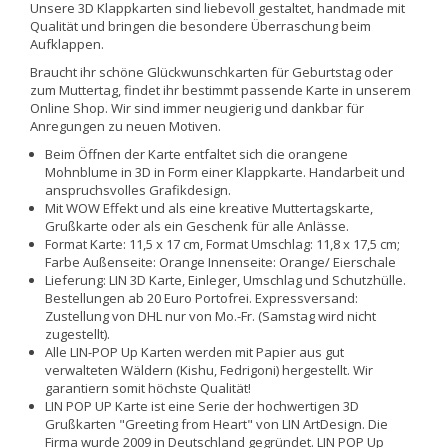
Unsere 3D Klappkarten sind liebevoll gestaltet, handmade mit
Qualität und bringen die besondere Überraschung beim
Aufklappen.
Braucht ihr schöne Glückwunschkarten für Geburtstag oder
zum Muttertag, findet ihr bestimmt passende Karte in unserem
Online Shop. Wir sind immer neugierig und dankbar für
Anregungen zu neuen Motiven.
Beim Öffnen der Karte entfaltet sich die orangene
Mohnblume in 3D in Form einer Klappkarte. Handarbeit und
anspruchsvolles Grafikdesign.
Mit WOW Effekt und als eine kreative Muttertagskarte,
Grußkarte oder als ein Geschenk für alle Anlässe.
Format Karte: 11,5 x 17 cm, Format Umschlag: 11,8 x 17,5 cm;
Farbe Außenseite: Orange Innenseite: Orange/ Eierschale
Lieferung: LIN 3D Karte, Einleger, Umschlag und Schutzhülle.
Bestellungen ab 20 Euro Portofrei. Expressversand:
Zustellung von DHL nur von Mo.-Fr. (Samstag wird nicht
zugestellt).
Alle LIN-POP Up Karten werden mit Papier aus gut
verwalteten Wäldern (Kishu, Fedrigoni) hergestellt. Wir
garantiern somit höchste Qualität!
LIN POP UP Karte ist eine Serie der hochwertigen 3D
Grußkarten "Greeting from Heart" von LIN ArtDesign. Die
Firma wurde 2009 in Deutschland gegründet. LIN POP Up