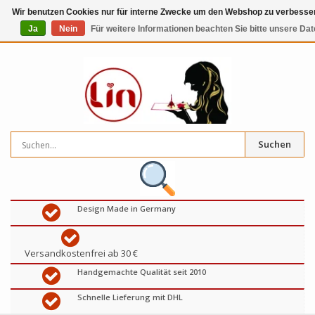
Wir benutzen Cookies nur für interne Zwecke um den Webshop zu verbessern
Ja
Nein
Für weitere Informationen beachten Sie bitte unsere Da
0
artikel
€
Suchen
Design Made in Germany
Versandkostenfrei ab 30 €
Handgemachte Qualität seit 2010
Schnelle Lieferung mit DHL