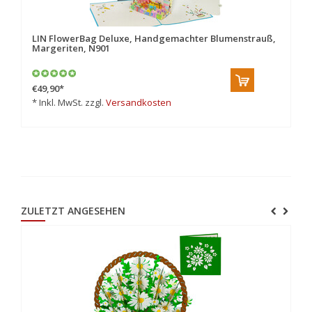
LIN FlowerBag Deluxe, Handgemachter Blumenstrauß,
Po
Margeriten, N901
€49,90
*
€8
* Inkl. MwSt. zzgl.
Versandkosten
* 
ZULETZT ANGESEHEN