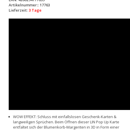
Artikelnummer::
17763
Lieferzeit:
3 Tage
WOW EFFEKT: Schluss mit einfallslosen Geschenk-Karten &
langweiligen Sprüchen. Beim Öffnen dieser LIN Pop Up Karte
entfaltet sich der Blumenkorb-Margeriten in 3D in Form einer