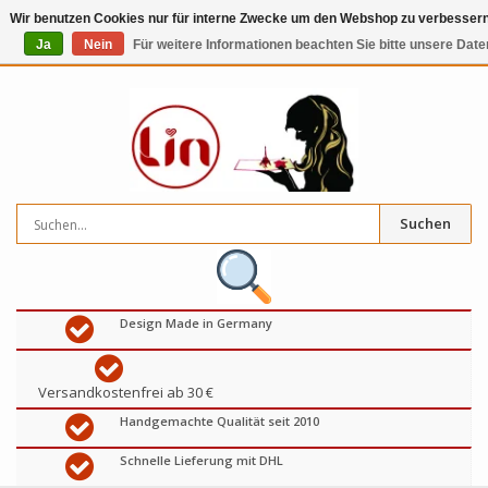
Wir benutzen Cookies nur für interne Zwecke um den Webshop zu verbessern.
Ja
Nein
Für weitere Informationen beachten Sie bitte unsere Date
0
artikel
€
Suchen
Design Made in Germany
Versandkostenfrei ab 30 €
Handgemachte Qualität seit 2010
Schnelle Lieferung mit DHL