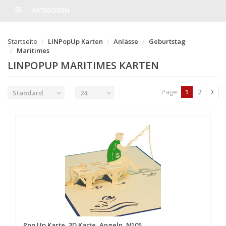
KATEGORIEN
Startseite
LINPopUp Karten
Anlässe
Geburtstag
Maritimes
LINPOPUP MARITIMES KARTEN
Page:
1
2
Standard
24
Pop Up Karte, 3D Karte, Angeln, N105