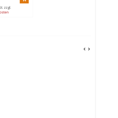
t. zzgl.
osten