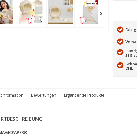
Desig
Versa
Handg
seit 2
Schne
DHL
tinformation
Bewertungen
Ergänzende Produkte
KTBESCHREIBUNG
MAGICPAPER®