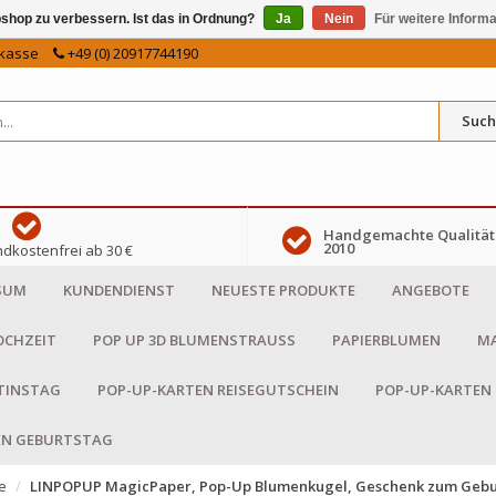
shop zu verbessern. Ist das in Ordnung?
Ja
Nein
Für weitere Inform
kasse
+49 (0) 20917744190
Such
Handgemachte Qualität 
2010
dkostenfrei ab 30 €
SUM
KUNDENDIENST
NEUESTE PRODUKTE
ANGEBOTE
OCHZEIT
POP UP 3D BLUMENSTRAUSS
PAPIERBLUMEN
MA
NTINSTAG
POP-UP-KARTEN REISEGUTSCHEIN
POP-UP-KARTEN
EN GEBURTSTAG
e
LINPOPUP MagicPaper, Pop-Up Blumenkugel, Geschenk zum Geburt