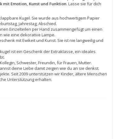
k mit Emotion, Kunst und Funktion
. Lasse sie für dich
klappbare Kugel. Sie wurde aus hochwertigem Papier
burtstag, Jahrestag, Abschied
.
annen Einzelteilen per Hand zusammengefügt um einen
en wie
eine dekorative Lampe.
chenk mit Ewikeit und Kunst. Sie ist nie langweilig und
gel ist ein Geschenk der Extraklasse, ein ideales
bt.
llegin, Schwester, Freundin, für Frauen, Mutter.
annst deine Liebe damit zeigen wie du an sie denkst.
ekte. Seit 2009 unterstützen wir Kinder, ältere Menschen
che Unterstützung erhalten.