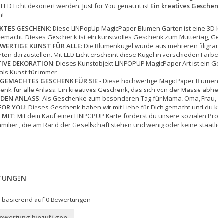
LED Licht dekoriert werden. Just for You genau it is!
Ein kreatives Geschen
n!
KTES GESCHENK:
Diese LINPopUp MagicPaper Blumen Garten ist eine 3D 
macht. Dieses Geschenk ist ein kunstvolles Geschenk zum Muttertag, Ge
WERTIGE KUNST FÜR ALLE
: Die Blumenkugel wurde aus mehreren filigr
ten darzustellen. Mit LED Licht erscheint diese Kugel in verschieden Farb
TIVE DEKORATION
: Dieses Kunstobjekt LINPOPUP MagicPaper Art ist ein Ges
 als Kunst für immer
GEMACHTES GESCHENK FÜR SIE
- Diese hochwertige MagicPaper Blumenku
nk für alle Anlass. Ein kreatives Geschenk, das sich von der Masse abhe
EDEN ANLASS
: Als Geschenke zum besonderen Tag für Mama, Oma, Frau, Ko
FOR YOU
: Dieses Geschenk haben wir mit Liebe für Dich gemacht und du k
 MIT
: Mit dem Kauf einer LINPOPUP Karte förderst du unsere sozialen Proj
milien, die am Rand der Gesellschaft stehen und wenig oder keine staatli
TUNGEN
, basierend auf
0
Bewertungen
Bewertung hinzufügen