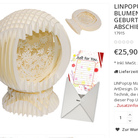
LINPOP
BLUMEN
GEBURT
ABSCHI
17915
€25,90
* Inkl. MwSt.
Lieferzeit
LINPopUp Mag
ArtDesign. D
Technik, die
dieser Pop U
...
Zusatzinfo
Zur Wun