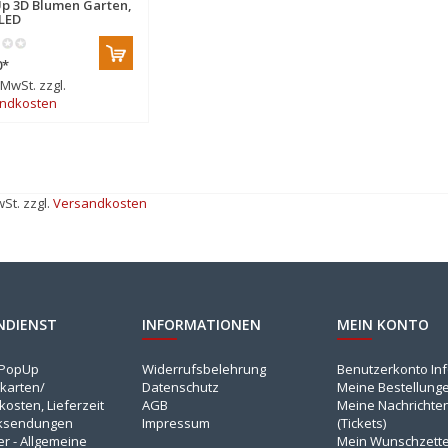
p 3D Blumen Garten,
LED
0
*
. MwSt. zzgl.
ndkosten
wSt. zzgl.
Versandkosten
NDIENST
INFORMATIONEN
MEIN KONTO
NPopUp
Widerrufsbelehrung
Benutzerkonto In
karten/
Datenschutz
Meine Bestellung
osten, Lieferzeit
AGB
Meine Nachrichte
ksendungen
Impressum
(Tickets)
er - Allgemeine
Mein Wunschzette