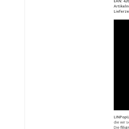
EAN:
42
Artikel
Lieferzei
LINPopU
die wir 
Die
filig