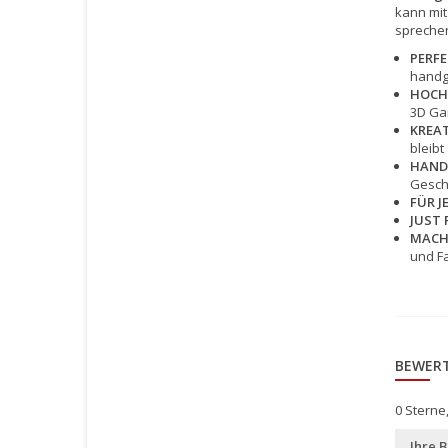
kann mit 
spreche
PERFE
handge
HOCH
3D Gar
KREA
bleibt
HAND
Gesche
FÜR J
JUST 
MACH
und Fa
BEWER
0
Sterne
Ihre 