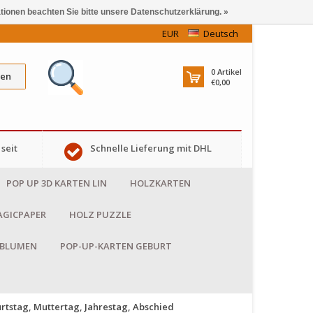
ationen beachten Sie bitte unsere Datenschutzerklärung. »
EUR
Deutsch
0
Artikel
en
€0,00
seit
Schnelle Lieferung mit DHL
POP UP 3D KARTEN LIN
HOLZKARTEN
GICPAPER
HOLZ PUZZLE
 BLUMEN
POP-UP-KARTEN GEBURT
stag, Muttertag, Jahrestag, Abschied