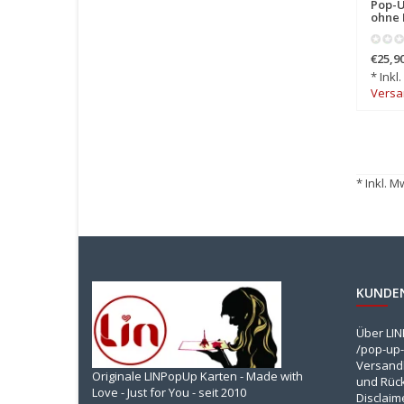
Pop-U
ohne 
€25,9
* Inkl
Versa
* Inkl. M
KUNDE
Über LI
/pop-up-
Versandk
Originale LINPopUp Karten - Made with
und Rüc
Love - Just for You - seit 2010
Disclaim