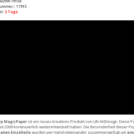
60294179158
nummer::
17915
t:
3 Tage
p MagicPaper
ist ein neues kreatives Produkt von LIN ArtDesign. Diese 
seit 2009 kontinuierlich weiterentwickelt haben. Die Besonderheit dieser P
ranen Einzelteile
wurden per Hand miteinander zusammengefügt um
ein