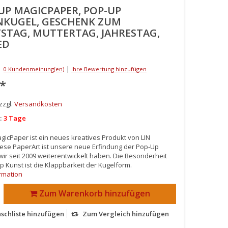
UP MAGICPAPER, POP-UP
KUGEL, GESCHENK ZUM
STAG, MUTTERTAG, JAHRESTAG,
ED
|
0 Kundenmeinung(en)
Ihre Bewertung hinzufügen
*
 zzgl.
Versandkosten
:
3 Tage
icPaper ist ein neues kreatives Produkt von LIN
iese PaperArt ist unsere neue Erfindung der Pop-Up
 wir seit 2009 weiterentwickelt haben. Die Besonderheit
p Kunst ist die Klappbarkeit der Kugelform.
rmation
Zum Warenkorb hinzufügen
schliste hinzufügen
Zum Vergleich hinzufügen