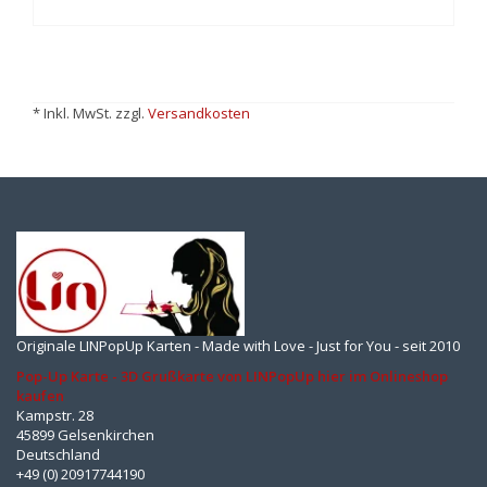
* Inkl. MwSt. zzgl.
Versandkosten
Originale LINPopUp Karten - Made with Love - Just for You - seit 2010
Pop-Up Karte - 3D Grußkarte von LINPopUp hier im Onlineshop
kaufen
Kampstr. 28
45899 Gelsenkirchen
Deutschland
+49 (0) 20917744190