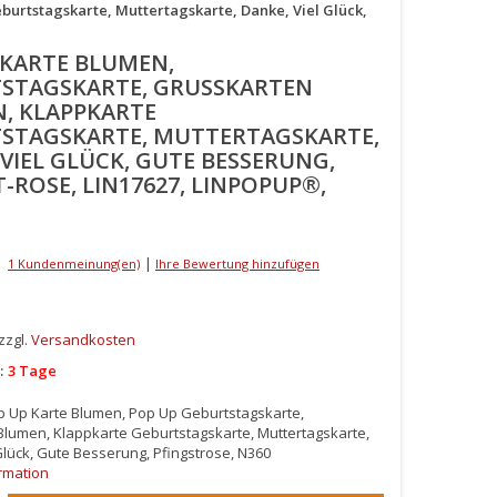
urtstagskarte, Muttertagskarte, Danke, Viel Glück,
 KARTE BLUMEN,
STAGSKARTE, GRUSSKARTEN B
 KLAPPKARTE G
TAGSKARTE, MUTTERTAGSKARTE, D
IEL GLÜCK, GUTE BESSERUNG, P
ROSE, LIN17627, LINPOPUP®, N
|
1 Kundenmeinung(en)
Ihre Bewertung hinzufügen
 zzgl.
Versandkosten
:
3 Tage
p Up Karte Blumen, Pop Up Geburtstagskarte,
lumen, Klappkarte Geburtstagskarte, Muttertagskarte,
Glück, Gute Besserung, Pfingstrose, N360
rmation