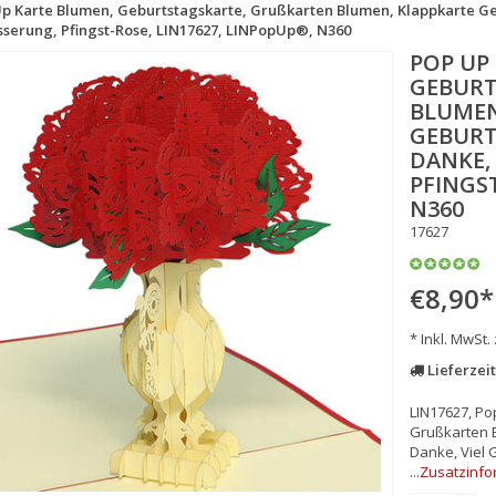
p Karte Blumen, Geburtstagskarte, Grußkarten Blumen, Klappkarte Geb
sserung, Pfingst-Rose, LIN17627, LINPopUp®, N360
POP UP
GEBURT
LUMEN,
EBURTS
ANKE, V
FINGST-
360
17627
€8,90
*
* Inkl. MwSt.
Lieferzeit
LIN17627, Po
Grußkarten B
Danke, Viel 
...
Zusatzinfo