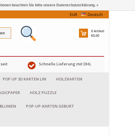
ationen beachten Sie bitte unsere Datenschutzerklärung. »
EUR
Deutsch
0
Artikel
en
€0,00
seit
Schnelle Lieferung mit DHL
POP UP 3D KARTEN LIN
HOLZKARTEN
GICPAPER
HOLZ PUZZLE
 BLUMEN
POP-UP-KARTEN GEBURT