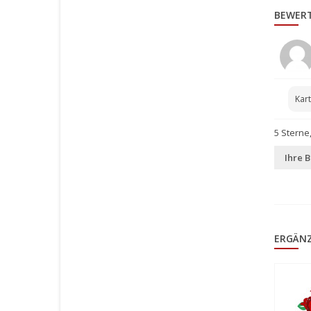
BEWER
Kar
5
Sterne
Ihre 
ERGÄN