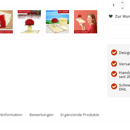
Zur Wun
Desig
Versa
Handg
seit 2
Schne
DHL
tinformation
Bewertungen
Ergänzende Produkte