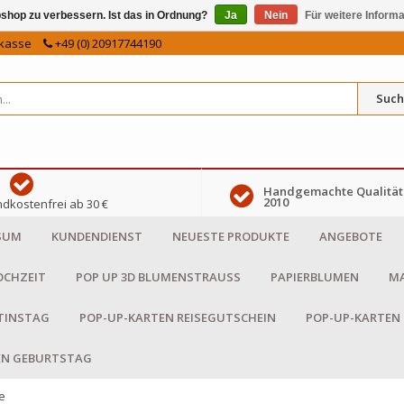
shop zu verbessern. Ist das in Ordnung?
Ja
Nein
Für weitere Inform
kasse
+49 (0) 20917744190
Such
Handgemachte Qualität 
2010
dkostenfrei ab 30 €
SUM
KUNDENDIENST
NEUESTE PRODUKTE
ANGEBOTE
OCHZEIT
POP UP 3D BLUMENSTRAUSS
PAPIERBLUMEN
MA
NTINSTAG
POP-UP-KARTEN REISEGUTSCHEIN
POP-UP-KARTEN
EN GEBURTSTAG
e