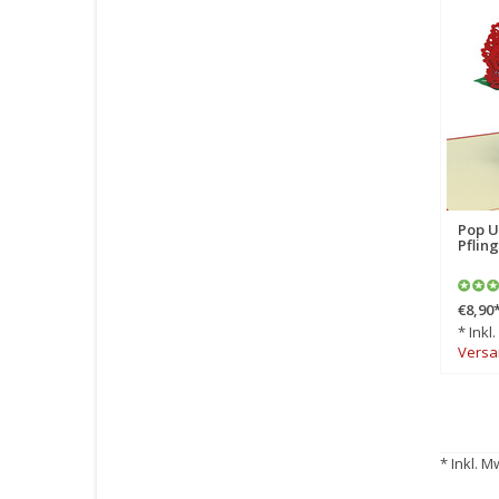
Pop U
Pflin
€8,90
* Inkl
Versa
* Inkl. M