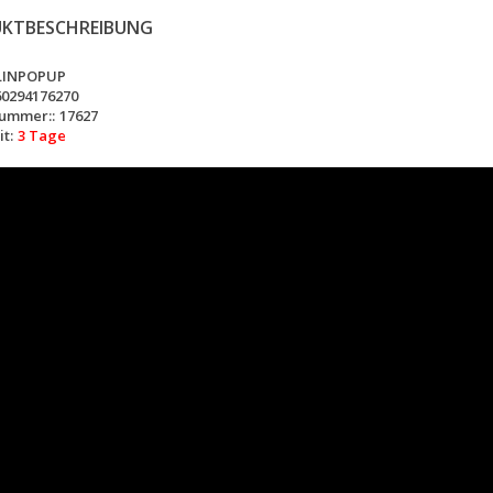
KTBESCHREIBUNG
LINPOPUP
60294176270
nummer::
17627
t:
3 Tage