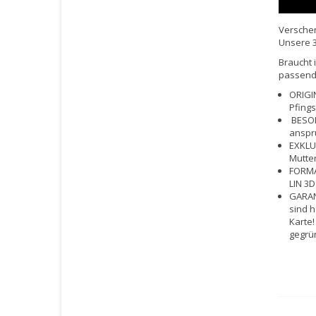
Verschen
Unsere 3
Braucht 
passende
ORIGIN
Pfings
BESOND
anspr
EXKLUS
Mutter
FORMAT
LIN 3D
GARANT
sind h
Karte!
gegrü