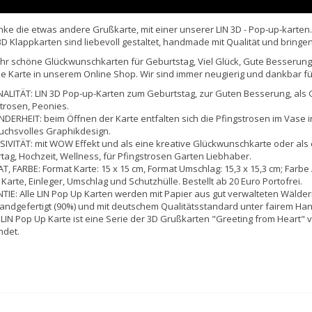
ke die etwas andere Grußkarte, mit einer unserer LIN 3D - Pop-up-karten.
D Klappkarten sind liebevoll gestaltet, handmade mit Qualität und brin
ihr schöne Glückwunschkarten für Geburtstag, Viel Glück, Gute Besserung,
 Karte in unserem Online Shop. Wir sind immer neugierig und dankbar f
ALITÄT: LIN 3D Pop-up-Karten zum Geburtstag, zur Guten Besserung, als
trosen, Peonies.
ERHEIT: beim Öffnen der Karte entfalten sich die Pfingstrosen im Vase i
uchsvolles Graphikdesign.
IVITÄT: mit WOW Effekt und als eine kreative Glückwunschkarte oder als
tag, Hochzeit, Wellness, für Pfingstrosen Garten Liebhaber.
, FARBE: Format Karte: 15 x 15 cm, Format Umschlag: 15,3 x 15,3 cm; Farbe
 Karte, Einleger, Umschlag und Schutzhülle. Bestellt ab 20 Euro Portofrei.
IE: Alle LIN Pop Up Karten werden mit Papier aus gut verwalteten Wäldern
andgefertigt (90%) und mit deutschem Qualitätsstandard unter fairem Hand
 LIN Pop Up Karte ist eine Serie der 3D Grußkarten "Greeting from Heart" 
ndet.