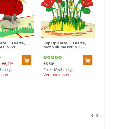
rte, 3D Karte,
Pop Up Karte, 3D Karte,
Pop Up Karte,
Fee, N321
Mohn Blume rot, N355
Schmetterlin
€6,29
*
€6,50
*
€6,50
*
t. zzgl.
* Inkl. MwSt. zzgl.
* Inkl. MwSt. z
osten
Versandkosten
Versandkost