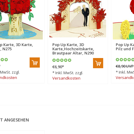
p Karte, 3D Karte,
Pop Up Karte, 3D
Pop Up Ka
, N275
Karte,Hochzeitskarte,
Pilz und 
Brautpaar Altar, N290
*
€8,90
UVP
€6,90
*
. MwSt. zzgl.
* Inkl. MwS
* Inkl. MwSt. zzgl.
ndkosten
Versandk
Versandkosten
T ANGESEHEN