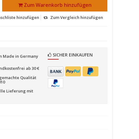
Zum Warenkorb hinzufügen
schliste hinzufügen
Zum Vergleich hinzufügen
SICHER EINKAUFEN
n Made in Germany
ndkostenfrei ab 30 €
emachte Qualität
010
lle Lieferung mit