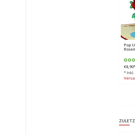
Pop Up Karte, 3D Karte,
Pop U
Rosen, N233
Rosen
€8,90
*
€8,90
* Inkl. MwSt. zzgl.
* Inkl
Versandkosten
Versa
ZULETZ