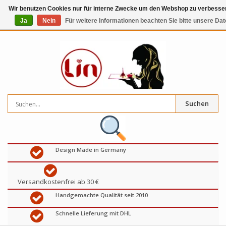
Wir benutzen Cookies nur für interne Zwecke um den Webshop zu verbessern
Ja
Nein
Für weitere Informationen beachten Sie bitte unsere Da
0
artikel
€
Suchen
Design Made in Germany
Versandkostenfrei ab 30 €
Handgemachte Qualität seit 2010
Schnelle Lieferung mit DHL