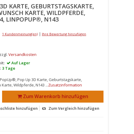
 3D KARTE, GEBURTSTAGSKARTE,
UNSCH KARTE, WILDPFERDE,
4, LINPOPUP®, N143
|
1 Kundenmeinung(en)
Ihre Bewertung hinzufügen
 zzgl.
Versandkosten
it:
Auf Lager
:
3 Tage
NPopUp®, Pop Up 3D Karte, Geburtstagskarte,
Karte, Wildpferde, N143 ...
Zusatzinformation
Zum Warenkorb hinzufügen
schliste hinzufügen
Zum Vergleich hinzufügen