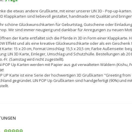
ke die etwas andere Grußkarte, mit einer unserer LIN 3D - Pop-up-karten.
D Klappkarten sind liebevoll gestaltet, handmade mit Qualität und brin
Ihr schöne Glückwunschkarten für Geburtstag, Gutscheine oder Einladung
hop. Wir sind immer neugierig und dankbar für Anregungen zu neuen Mot
ffnen der Karte entfaltet sich die Pferde in 3D in Form einer Klappkarte.
W Effekt und als eine kreative Glückwunschkarte oder als ein Geschenk f
 Karte: 15 x 20 cm, Format Umschlag: 15,5 x 20,5 cm; Farbe Außenseite: beig
ung: LIN 3D Karte, Einleger, Umschlag und Schutzhülle. Bestellungen ab 20
.-Fr. (Samstag wird nicht zugestellt).
IN-POP Up Karten werden mit Papier aus gut verwalteten Wäldern (Kishu, Fe
ät!
P UP Karte ist eine Serie der hochwertigen 3D Grußkarten "Greeting from 
hland gegründet. LIN POP Up Grußkarten sind handgefertigt (90%) und mi
tellt.
TUNGEN