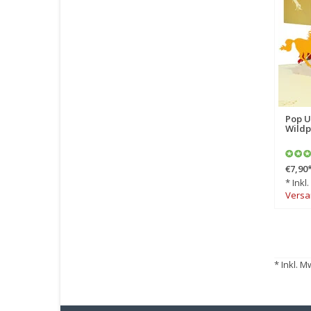
Pop U
Wildp
€7,90
* Inkl
Versa
* Inkl. M