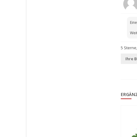
Ein
Weit
5
Sterne
Ihre 
ERGÄN