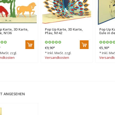
p Karte, 3D Karte,
Pop Up Karte, 3D Karte,
Pop Up Ka
e, N136
Pfau, N142
Eule in d
*
€9,90
*
€5,90
*
. MwSt. zzgl.
* Inkl. MwSt. zzgl.
* Inkl. MwS
ndkosten
Versandkosten
Versandk
T ANGESEHEN