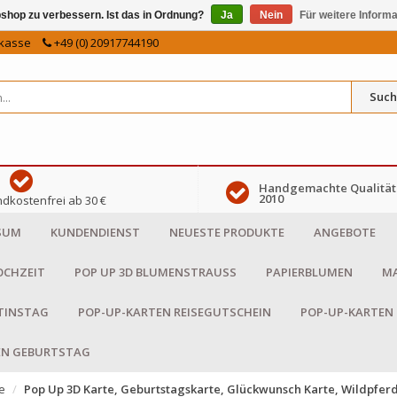
shop zu verbessern. Ist das in Ordnung?
Ja
Nein
Für weitere Inform
kasse
+49 (0) 20917744190
Such
Handgemachte Qualität 
2010
dkostenfrei ab 30 €
SUM
KUNDENDIENST
NEUESTE PRODUKTE
ANGEBOTE
OCHZEIT
POP UP 3D BLUMENSTRAUSS
PAPIERBLUMEN
MA
NTINSTAG
POP-UP-KARTEN REISEGUTSCHEIN
POP-UP-KARTEN
EN GEBURTSTAG
e
Pop Up 3D Karte, Geburtstagskarte, Glückwunsch Karte, Wildpfer