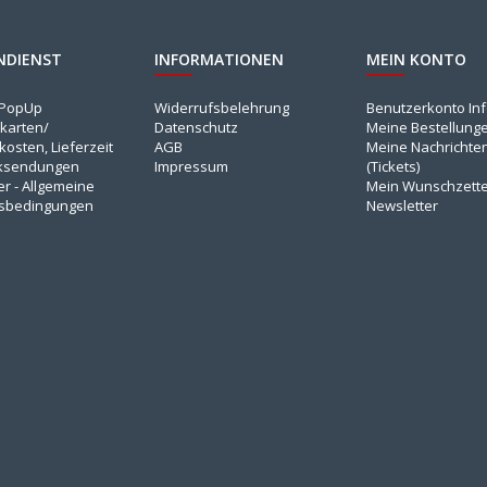
NDIENST
INFORMATIONEN
MEIN KONTO
NPopUp
Widerrufsbelehrung
Benutzerkonto In
karten/
Datenschutz
Meine Bestellung
osten, Lieferzeit
AGB
Meine Nachrichte
ksendungen
Impressum
(Tickets)
er - Allgemeine
Mein Wunschzette
sbedingungen
Newsletter