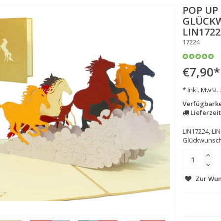
POP UP
GLÜCKW
LIN1722
17224
€7,90
*
* Inkl. MwSt.
Verfügbarke
Lieferzeit
LIN17224, LI
Glückwunsch 
Zur Wun