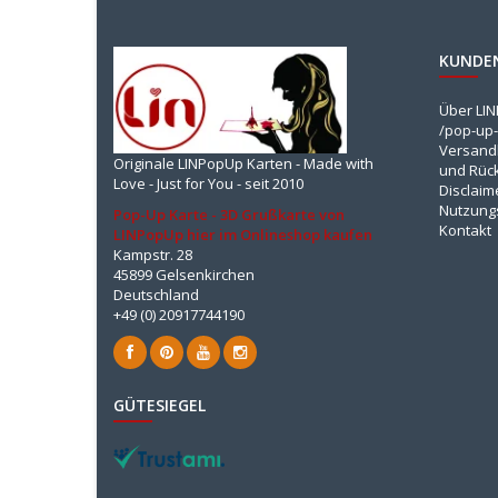
KUNDE
Über LI
/pop-up-
Versandk
Originale LINPopUp Karten - Made with
und Rüc
Love - Just for You - seit 2010
Disclaim
Nutzung
Pop-Up Karte - 3D Grußkarte von
Kontakt
LINPopUp hier im Onlineshop kaufen
Kampstr. 28
45899 Gelsenkirchen
Deutschland
+49 (0) 20917744190
GÜTESIEGEL