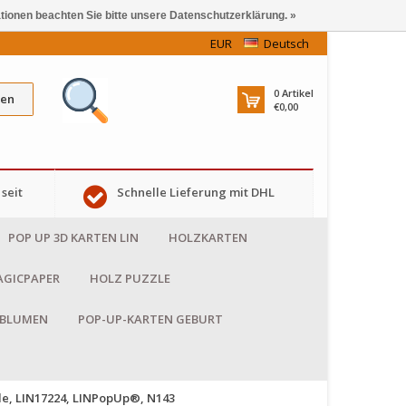
ationen beachten Sie bitte unsere Datenschutzerklärung. »
EUR
Deutsch
0
Artikel
en
€0,00
seit
Schnelle Lieferung mit DHL
POP UP 3D KARTEN LIN
HOLZKARTEN
GICPAPER
HOLZ PUZZLE
 BLUMEN
POP-UP-KARTEN GEBURT
de, LIN17224, LINPopUp®, N143