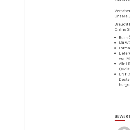
Verschen
Unsere 3
Braucht 
Online S
Beim Ö
Mit WO
Format
Liefer
von Mo
Alle L
Qualit
LIN PO
Deutsc
herges
BEWER