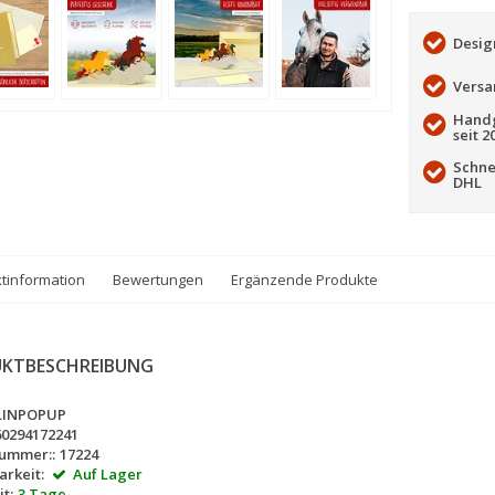
Desig
Versa
Handg
seit 2
Schne
DHL
tinformation
Bewertungen
Ergänzende Produkte
KTBESCHREIBUNG
LINPOPUP
60294172241
nummer::
17224
rkeit:
Auf Lager
t:
3 Tage