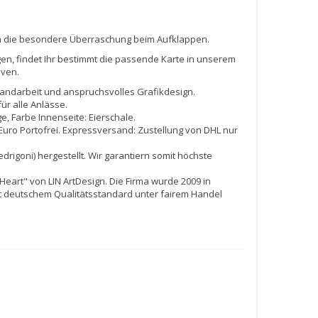
gen die besondere Überraschung beim Aufklappen.
en, findet Ihr bestimmt die passende Karte in unserem
iven.
 Handarbeit und anspruchsvolles Grafikdesign.
ür alle Anlässe.
e, Farbe Innenseite: Eierschale.
 Euro Portofrei. Expressversand: Zustellung von DHL nur
drigoni) hergestellt. Wir garantiern somit höchste
Heart" von LIN ArtDesign. Die Firma wurde 2009 in
t deutschem Qualitätsstandard unter fairem Handel