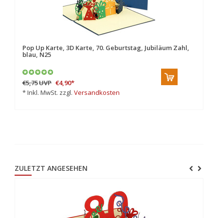
,
Pop Up Karte, 3D Karte, 70. Geburtstag, Jubiläum Zahl,
Po
blau, N25
ro
€5,75
UVP
€4,90
*
€6
* Inkl. MwSt. zzgl.
Versandkosten
* 
ZULETZT ANGESEHEN