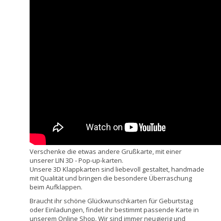
Verschenke die etwas andere Grußkarte, mit einer
unserer LIN 3D - Pop-up-karten.
Unsere 3D Klappkarten sind liebevoll gestaltet, handmade
mit Qualität und bringen die besondere Überraschung
beim Aufklappen.
Braucht ihr schöne Glückwunschkarten für Geburtstag
oder Einladungen, findet ihr bestimmt passende Karte in
unserem Online Shop. Wir sind immer neugierig und