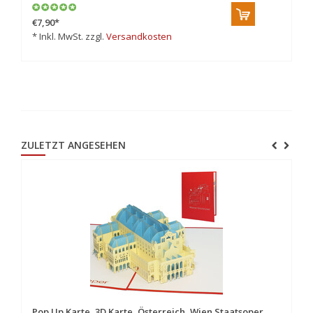
€7,90
*
€7
* Inkl. MwSt. zzgl.
Versandkosten
* 
ZULETZT ANGESEHEN
Pop Up Karte, 3D Karte, Österreich, Wien Staatsoper,