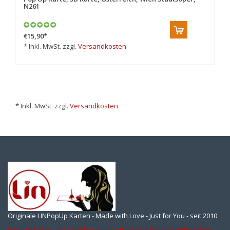
N261
€15,90
*
* Inkl. MwSt. zzgl.
Versandkosten
* Inkl. MwSt. zzgl.
Versandkosten
Originale LINPopUp Karten - Made with Love - Just for You - seit 2010
Pop-Up Karte - 3D Grußkarte von LINPopUp hier im Onlineshop