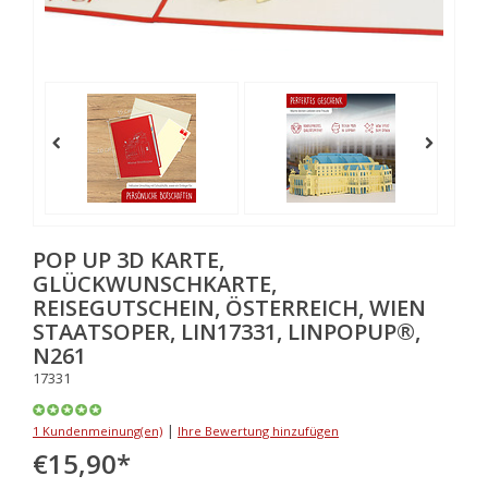
POP UP 3D KARTE,
GLÜCKWUNSCHKARTE,
REISEGUTSCHEIN, ÖSTERREICH, WIEN
STAATSOPER, LIN17331, LINPOPUP®,
N261
17331
|
1 Kundenmeinung(en)
Ihre Bewertung hinzufügen
€15,90
*