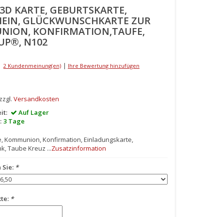
 3D KARTE, GEBURTSKARTE,
EIN, GLÜCKWUNSCHKARTE ZUR
ION, KONFIRMATION,TAUFE,
UP®, N102
|
2 Kundenmeinung(en)
Ihre Bewertung hinzufügen
 zzgl.
Versandkosten
it:
Auf Lager
:
3 Tage
, Kommunion, Konfirmation, Einladungskarte,
, Taube Kreuz ...
Zusatzinformation
 Sie:
*
xte:
*