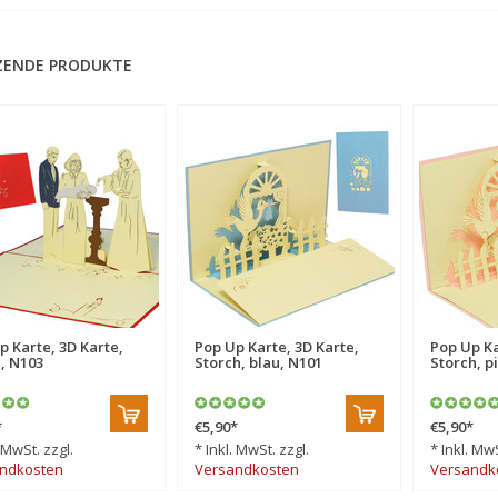
ZENDE PRODUKTE
p Karte, 3D Karte,
Pop Up Karte, 3D Karte,
Pop Up Ka
, N103
Storch, blau, N101
Storch, p
*
€5,90
*
€5,90
*
. MwSt. zzgl.
* Inkl. MwSt. zzgl.
* Inkl. MwS
ndkosten
Versandkosten
Versandk