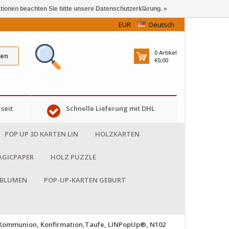
ationen beachten Sie bitte unsere Datenschutzerklärung. »
EUR
Deutsch
0
Artikel
en
€0,00
seit
Schnelle Lieferung mit DHL
POP UP 3D KARTEN LIN
HOLZKARTEN
GICPAPER
HOLZ PUZZLE
 BLUMEN
POP-UP-KARTEN GEBURT
r Kommunion, Konfirmation,Taufe, LINPopUp®, N102