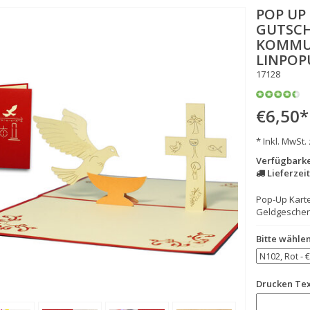
POP UP
GUTSCH
KOMMUN
LINPOP
17128
€6,50
*
* Inkl. MwSt.
Verfügbarke
Lieferzeit
Pop-Up Karte
Geldgeschenk
Bitte wählen
Drucken Te