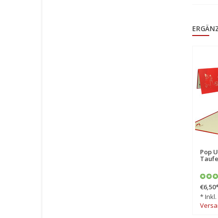
ERGÄN
Pop Up Karte, 3D Karte,
Pop U
Kommunion, Konfirmation,
Taufe
Taube, N715
€6,50
€6,90
*
* Inkl
* Inkl. MwSt. zzgl.
Versa
Versandkosten