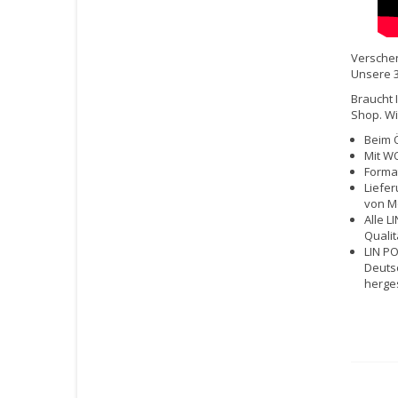
Verschen
Unsere 3
Braucht 
Shop. Wi
Beim Ö
Mit WO
Format
Liefer
von Mo
Alle L
Qualit
LIN PO
Deutsc
herges