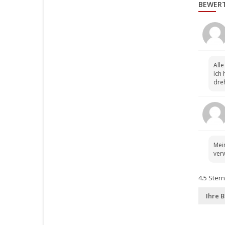
BEWER
Alle
Ich 
dreh
Mein
ver
4.5
Stern
Ihre 