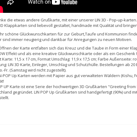
ke die etwas andere Grußkarte, mit einer unserer LIN 3D - Pop-up-karten.
D Klappkarten sind liebevoll gestaltet, handmade mit Qualität und brin
Ihr schöne Glückwunschkarten für zur Geburt,Taufe und Kommunion finde
r sind immer neugierig und dankbar für Anregungen zu neuen Motiven.
ffnen der Karte entfalten sich das Kreuz und die Taube in Form einer Kl
W Effekt und als eine kreative Glückwunschkarte oder als ein Geschenk f
 Karte: 11,5 x 17 cm, Format Umschlag: 11,9 x 17,5 cm; Farbe Außenseite: rot
ung: LIN 3D Karte, Einleger, Umschlag und Schutzhülle. Bestellungen ab 20
.-Fr. (Samstag wird nicht zugestellt).
IN-POP Up Karten werden mit Papier aus gut verwalteten Wäldern (Kishu, Fe
ät!
P UP Karte ist eine Serie der hochwertigen 3D Grußkarten "Greeting from 
hland gegründet. LIN POP Up Grußkarten sind handgefertigt (90%) und mi
tellt.