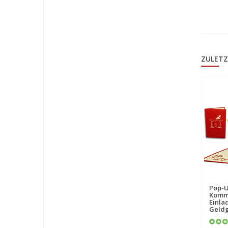
ZULETZ
Pop-U
Kommu
Einla
Geldg