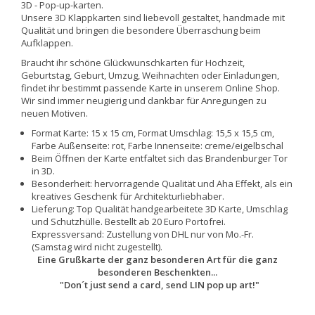
3D - Pop-up-karten.
Unsere 3D Klappkarten sind liebevoll gestaltet, handmade mit
Qualität und bringen die besondere Überraschung beim
Aufklappen.
Braucht ihr schöne Glückwunschkarten für Hochzeit,
Geburtstag, Geburt, Umzug, Weihnachten oder Einladungen,
findet ihr bestimmt passende Karte in unserem Online Shop.
Wir sind immer neugierig und dankbar für Anregungen zu
neuen Motiven.
Format Karte: 15 x 15 cm, Format Umschlag: 15,5 x 15,5 cm,
Farbe Außenseite: rot, Farbe Innenseite: creme/eigelbschal
Beim Öffnen der Karte entfaltet sich das Brandenburger Tor
in 3D.
Besonderheit: hervorragende Qualität und Aha Effekt, als ein
kreatives Geschenk für Architekturliebhaber.
Lieferung: Top Qualität handgearbeitete 3D Karte, Umschlag
und Schutzhülle. Bestellt ab 20 Euro Portofrei.
Expressversand: Zustellung von DHL nur von Mo.-Fr.
(Samstag wird nicht zugestellt).
Eine Grußkarte der ganz besonderen Art für die ganz
besonderen Beschenkten...
"Don´t just send a card, send LIN pop up art!"