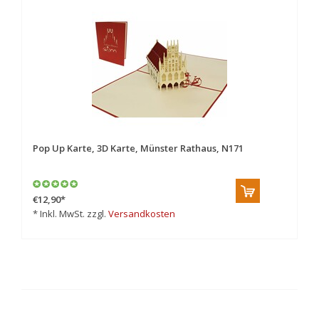
Pop Up Karte, 3D Karte, Münster Rathaus, N171
Po
€12,90
*
€7
* Inkl. MwSt. zzgl.
Versandkosten
* 