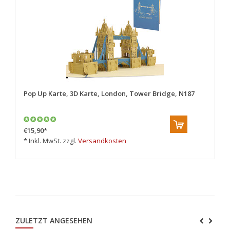
Pop Up Karte, 3D Karte, London, Tower Bridge, N187
Po
€15,90
*
€1
* Inkl. MwSt. zzgl.
Versandkosten
* 
ZULETZT ANGESEHEN