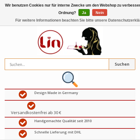
Wir benutzen Cookies nur für interne Zwecke um den Webshop zu verbessern
Ordnung?
Ja
Nein
0
artikel
€
Für weitere Informationen beachten Sie bitte unsere Datenschutzerklä
Suchen
Design Made in Germany
Versandkostenfrei ab 30 €
Handgemachte Qualität seit 2010
Schnelle Lieferung mit DHL