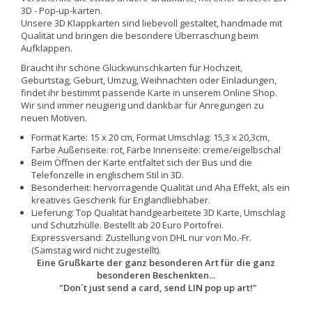
3D - Pop-up-karten.
Unsere 3D Klappkarten sind liebevoll gestaltet, handmade mit
Qualität und bringen die besondere Überraschung beim
Aufklappen.
Braucht ihr schöne Glückwunschkarten für Hochzeit,
Geburtstag, Geburt, Umzug, Weihnachten oder Einladungen,
findet ihr bestimmt passende Karte in unserem Online Shop.
Wir sind immer neugierig und dankbar für Anregungen zu
neuen Motiven.
Format Karte: 15 x 20 cm, Format Umschlag: 15,3 x 20,3cm,
Farbe Außenseite: rot, Farbe Innenseite: creme/eigelbschal
Beim Öffnen der Karte entfaltet sich der Bus und die
Telefonzelle in englischem Stil in 3D.
Besonderheit: hervorragende Qualität und Aha Effekt, als ein
kreatives Geschenk für Englandliebhaber.
Lieferung: Top Qualität handgearbeitete 3D Karte, Umschlag
und Schutzhülle. Bestellt ab 20 Euro Portofrei.
Expressversand: Zustellung von DHL nur von Mo.-Fr.
(Samstag wird nicht zugestellt).
Eine Grußkarte der ganz besonderen Art für die ganz
besonderen Beschenkten...
"Don´t just send a card, send LIN pop up art!"