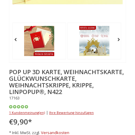
POP UP 3D KARTE, WEIHNACHTSKARTE,
GLÜCKWUNSCHKARTE,
WEIHNACHTSKRIPPE, KRIPPE,
LINPOPUP®, N422
17163
|
1 Kundenmeinung(en)
Ihre Bewertung hinzufügen
€9,90
*
* Inkl. MwSt. zzgl.
Versandkosten