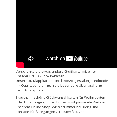
Verschenke die etwas andere Grußkarte, mit einer
unserer LIN 3D - Pop-up-karten.
Unsere 3D Klappkarten sind liebevoll gestaltet, handmade
mit Qualität und bringen die besondere Überraschung
beim Aufklappen.
Braucht ihr schöne Glückwunschkarten für Weihnachten
oder Einladungen, findet ihr bestimmt passende Karte in
unserem Online Shop. Wir sind immer neugierig und
dankbar für Anregungen zu neuen Motiven.