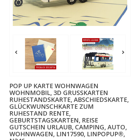
POP UP KARTE WOHNWAGEN
WOHNMOBIL, 3D GRUSSKARTEN R
UHESTANDSKARTE, ABSCHIEDSKARTE, G
LÜCKWUNSCHKARTE ZUM R
UHESTAND RENTE, G
EBURTSTAGSKARTEN, REISE G
UTSCHEIN URLAUB, CAMPING, AUTO, W
OHNWAGEN, LIN17590, LINPOPUP®, N