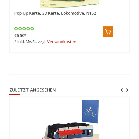
Pop Up Karte, 3D Karte, Lokomotive, N152
Po
€6,50
*
€8
* Inkl. MwSt. zzgl.
Versandkosten
* 
ZULETZT ANGESEHEN