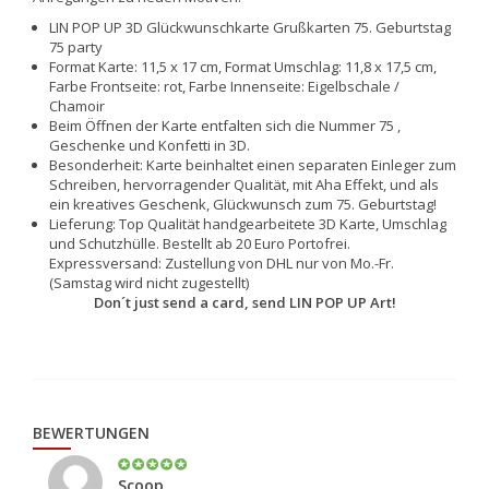
LIN POP UP 3D Glückwunschkarte Grußkarten 75. Geburtstag
75 party
Format Karte: 11,5 x 17 cm, Format Umschlag: 11,8 x 17,5 cm,
Farbe Frontseite: rot, Farbe Innenseite: Eigelbschale /
Chamoir
Beim Öffnen der Karte entfalten sich die Nummer 75 ,
Geschenke und Konfetti in 3D.
Besonderheit: Karte beinhaltet einen separaten Einleger zum
Schreiben, hervorragender Qualität, mit Aha Effekt, und als
ein kreatives Geschenk, Glückwunsch zum 75. Geburtstag!
Lieferung: Top Qualität handgearbeitete 3D Karte, Umschlag
und Schutzhülle. Bestellt ab 20 Euro Portofrei.
Expressversand: Zustellung von DHL nur von Mo.-Fr.
(Samstag wird nicht zugestellt)
Don´t just send a card, send LIN POP UP Art!
BEWERTUNGEN
Scoop