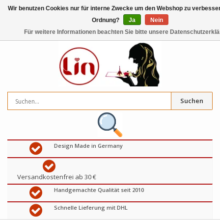
Wir benutzen Cookies nur für interne Zwecke um den Webshop zu verbessern
Ordnung?
Ja
Nein
0
artikel
€
Für weitere Informationen beachten Sie bitte unsere Datenschutzerklä
Suchen
Design Made in Germany
Versandkostenfrei ab 30 €
Handgemachte Qualität seit 2010
Schnelle Lieferung mit DHL