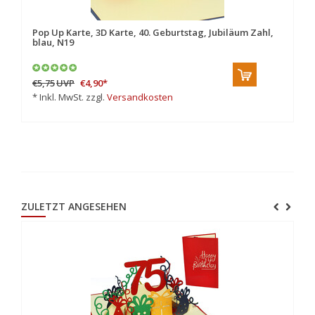
,
Pop Up Karte, 3D Karte, 40. Geburtstag, Jubiläum Zahl,
Po
blau, N19
bl
€5,75
UVP
€4,90
*
€5
* Inkl. MwSt. zzgl.
Versandkosten
* 
ZULETZT ANGESEHEN