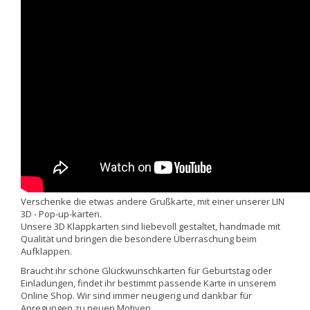
Verschenke die etwas andere Grußkarte, mit einer unserer LIN
3D - Pop-up-karten.
Unsere 3D Klappkarten sind liebevoll gestaltet, handmade mit
Qualität und bringen die besondere Überraschung beim
Aufklappen.
Braucht ihr schöne Glückwunschkarten für Geburtstag oder
Einladungen, findet ihr bestimmt passende Karte in unserem
Online Shop. Wir sind immer neugierig und dankbar für
Anregungen zu neuen Motiven.