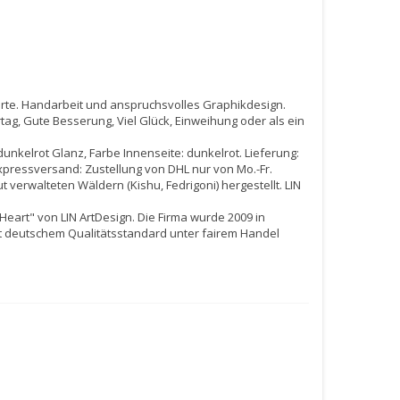
karte. Handarbeit und anspruchsvolles Graphikdesign.
ag, Gute Besserung, Viel Glück, Einweihung oder als ein
dunkelrot Glanz, Farbe Innenseite: dunkelrot. Lieferung:
 Expressversand: Zustellung von DHL nur von Mo.-Fr.
t verwalteten Wäldern (Kishu, Fedrigoni) hergestellt. LIN
Heart" von LIN ArtDesign. Die Firma wurde 2009 in
t deutschem Qualitätsstandard unter fairem Handel