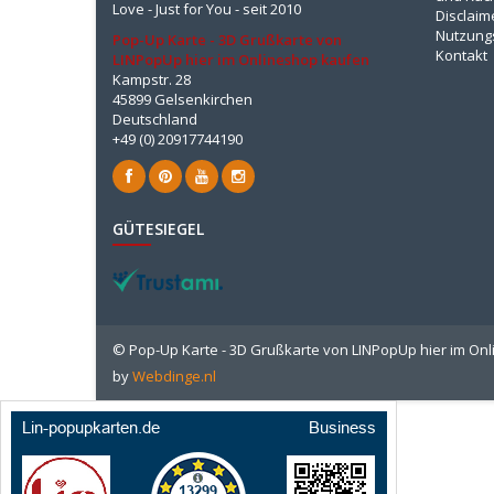
Love - Just for You - seit 2010
Disclaim
Nutzung
Pop-Up Karte - 3D Grußkarte von
Kontakt
LINPopUp hier im Onlineshop kaufen
Kampstr. 28
45899 Gelsenkirchen
Deutschland
+49 (0) 20917744190
GÜTESIEGEL
© Pop-Up Karte - 3D Grußkarte von LINPopUp hier im On
by
Webdinge.nl