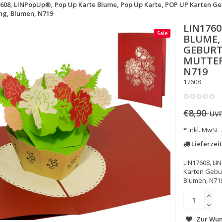
608, LINPopUp®, Pop Up Karte Blume, Pop Up Karte, POP UP Karten Ge
ng, Blumen, N719
LIN1760
Sale
BLUME,
GEBURT
MUTTER
N719
17608
€8,90
UV
* Inkl. MwSt.
Lieferzeit
LIN17608, LI
Karten Gebur
Blumen, N719 
Zur Wun