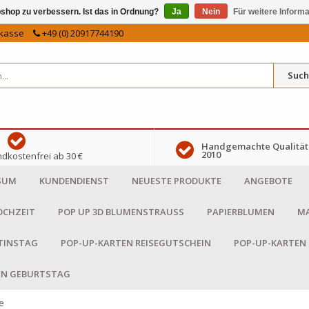
shop zu verbessern. Ist das in Ordnung?
Ja
Nein
Für weitere Inform
kasse
+49 (0) 20917744190
Such
Handgemachte Qualität 
2010
dkostenfrei ab 30 €
SUM
KUNDENDIENST
NEUESTE PRODUKTE
ANGEBOTE
OCHZEIT
POP UP 3D BLUMENSTRAUSS
PAPIERBLUMEN
MA
NTINSTAG
POP-UP-KARTEN REISEGUTSCHEIN
POP-UP-KARTEN
EN GEBURTSTAG
e