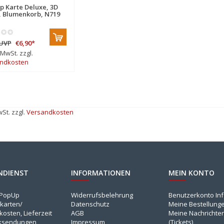
p Karte Deluxe, 3D
, Blumenkorb, N719
UVP
€6,90
*
. MwSt. zzgl.
ndkosten
wSt. zzgl.
Versandkosten
NDIENST
INFORMATIONEN
MEIN KONTO
NPopUp
Widerrufsbelehrung
Benutzerkonto In
karten/
Datenschutz
Meine Bestellung
osten, Lieferzeit
AGB
Meine Nachrichte
ksendungen
Impressum
(Tickets)