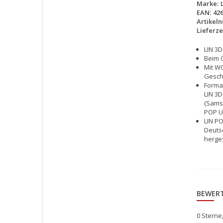
Marke:
EAN:
42
Artikel
Lieferzei
LIN 3
Beim Ö
Mit WO
Gesche
Format
LIN 3D
(Samst
POP UP
LIN PO
Deutsc
herges
BEWER
0
Sterne