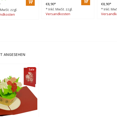
€8,90
*
€8,90
*
*
* Inkl. MwSt. zzgl.
* Inkl. MwS
. MwSt. zzgl.
Versandkosten
Versandk
ndkosten
T ANGESEHEN
Sale