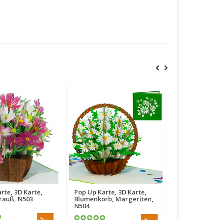
rte, 3D Karte,
Pop Up Karte, 3D Karte,
Pop Up Karte,
rauß, N503
Blumenkorb, Margeriten,
Blumenstrauß
N504