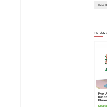
Ihre 
ERGÄN
LIN Pop Up Blumen, 3D
Pop U
Karte, Handgemachter
Rosen
Blumenstrauß aus Papier,
Blume
Ranunkeln, N801