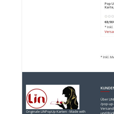
Pop U
Karte
€8,90
* Inkl
Versa
* Inkl. M
KUNDE
Über LI
/pop-up-
Versandk
Originale LINPopUp Karten - Made with
und Rüc