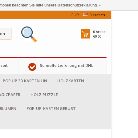
ationen beachten Sie bitte unsere Datenschutzerklärung. »
EUR
Deutsch
0
Artikel
en
€0,00
seit
Schnelle Lieferung mit DHL
POP UP 3D KARTEN LIN
HOLZKARTEN
GICPAPER
HOLZ PUZZLE
 BLUMEN
POP-UP-KARTEN GEBURT