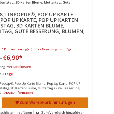
burtstag, 3D Karten Blume, Muttertag, Gute
8, LINPOPUP®, POP UP KARTE
 POP UP KARTE, POP UP KARTEN
STAG, 3D KARTEN BLUME,
TAG, GUTE BESSERUNG, BLUMEN,
|
0 Kundenmeinung(en)
Ihre Bewertung hinzufügen
€6,90
*
P
 zzgl.
Versandkosten
:
3 Tage
NPopUp®, Pop Up Karte Blume, Pop Up Karte, POP UP
tstag, 3D Karten Blume, Muttertag, Gute Besserung,
...
Zusatzinformation
Zum Warenkorb hinzufügen
schliste hinzufügen
Zum Vergleich hinzufügen