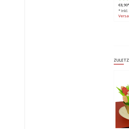
€8,90
€17,90
*
* Inkl
* Inkl. MwSt. zzgl.
Versa
Versandkosten
ZULETZ