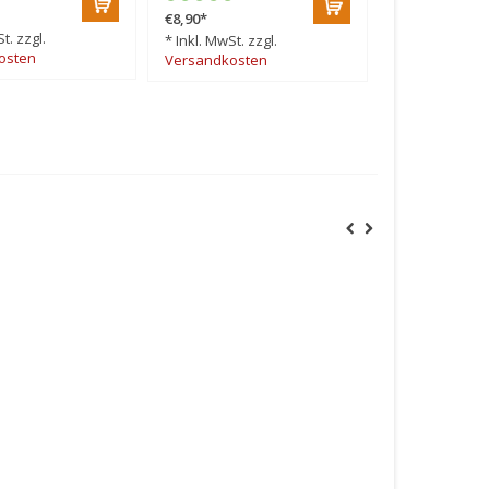
€8,90
*
€8,90
*
t. zzgl.
* Inkl. MwSt. z
* Inkl. MwSt. zzgl.
osten
Versandkost
Versandkosten