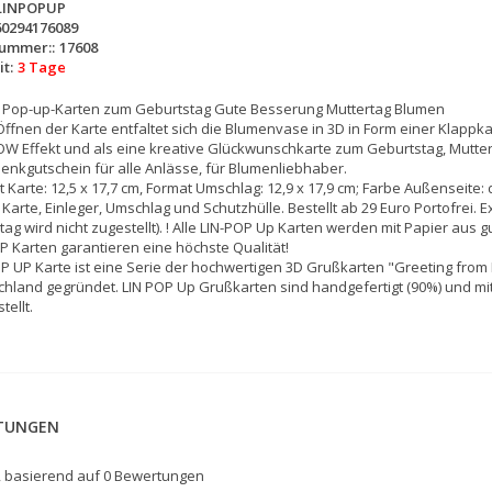
LINPOPUP
60294176089
nummer::
17608
t:
3 Tage
D Pop-up-Karten zum Geburtstag Gute Besserung Muttertag Blumen
ffnen der Karte entfaltet sich die Blumenvase in 3D in Form einer Klapp
W Effekt und als eine kreative Glückwunschkarte zum Geburtstag, Muttert
nkgutschein für alle Anlässe, für Blumenliebhaber.
 Karte: 12,5 x 17,7 cm, Format Umschlag: 12,9 x 17,9 cm; Farbe Außenseite: 
 Karte, Einleger, Umschlag und Schutzhülle. Bestellt ab 29 Euro Portofrei.
ag wird nicht zugestellt). ! Alle LIN-POP Up Karten werden mit Papier aus gu
 Karten garantieren eine höchste Qualität!
P UP Karte ist eine Serie der hochwertigen 3D Grußkarten "Greeting from 
hland gegründet. LIN POP Up Grußkarten sind handgefertigt (90%) und mi
tellt.
TUNGEN
, basierend auf
0
Bewertungen