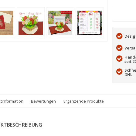
Desig
Versa
Handg
seit 2
Schne
DHL
tinformation
Bewertungen
Ergänzende Produkte
KTBESCHREIBUNG